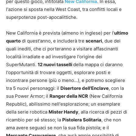
per questo gioco, intitolata
New California
. In essa,
l'azione si sposta nella West Coast, tra conflitti locali e
superpotenze post-apocalittiche.
New California è prevista (almeno in inglese) per l'
ultimo
quarto
di quest'anno, e includerà tre
scenari
, due dei
quali inediti, che ci porteranno a visitare affascinanti
località irradiate e ad investigare l'origine dei
SuperMutanti.
12 nuovi tasselli
della mappa ci daranno
l'opportunità di trovare oggetti, esplorare posti e
incontrare persone (più o meno…), e potremo scegliere
tra 5 nuovi personaggi: il
Disertore dell'Enclave
, con la
sua Power Armor; il
Ranger della NCR
(New California
Republic), abilissimo nell'esplorazione; un esemplare
della serie robotica
Mister Handy
, alla ricerca di pezzi di
ricambio per sé stesso; la
Pistolera Solitaria
, che non
ama avere seguaci se non la sua fida pistola; e il
Mercante Carovaniere
, che avrà ampie possibilità di