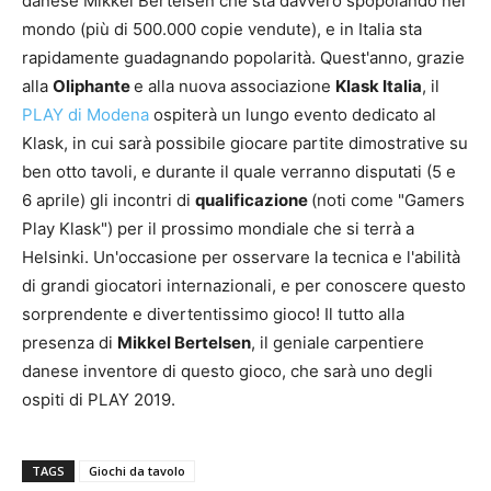
danese Mikkel Bertelsen che sta davvero spopolando nel
mondo (più di 500.000 copie vendute), e in Italia sta
rapidamente guadagnando popolarità. Quest'anno, grazie
alla
Oliphante
e alla nuova associazione
Klask Italia
, il
PLAY di Modena
ospiterà un lungo evento dedicato al
Klask, in cui sarà possibile giocare partite dimostrative su
ben otto tavoli, e durante il quale verranno disputati (5 e
6 aprile) gli incontri di
qualificazione
(noti come "Gamers
Play Klask") per il prossimo mondiale che si terrà a
Helsinki. Un'occasione per osservare la tecnica e l'abilità
di grandi giocatori internazionali, e per conoscere questo
sorprendente e divertentissimo gioco! Il tutto alla
presenza di
Mikkel Bertelsen
, il geniale carpentiere
danese inventore di questo gioco, che sarà uno degli
ospiti di PLAY 2019.
TAGS
Giochi da tavolo