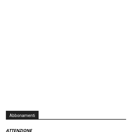
Previous
Show
Next
Episode
Episodes
Episo
Show
List
Podcast
Information
Abbonamenti
ATTENZIONE