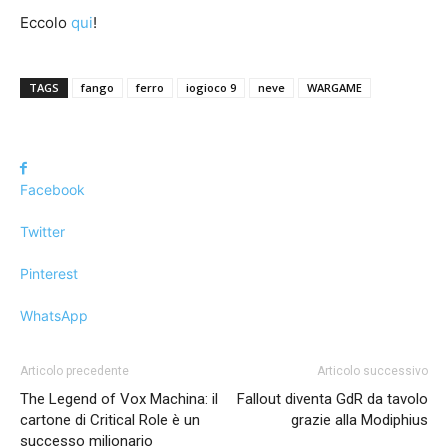
Eccolo
qui
!
TAGS
fango
ferro
iogioco 9
neve
WARGAME
Facebook
Twitter
Pinterest
WhatsApp
Articolo precedente
Articolo successivo
The Legend of Vox Machina: il
Fallout diventa GdR da tavolo
cartone di Critical Role è un
grazie alla Modiphius
successo milionario