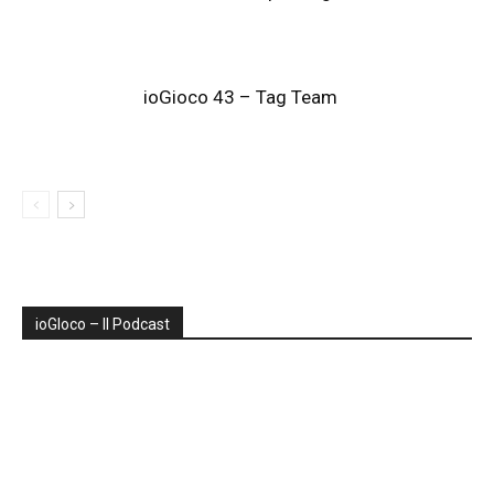
ioGioco 43 – Tag Team
ioGIoco – Il Podcast
Audio
Player