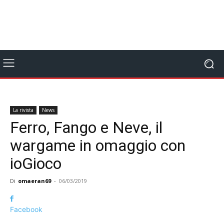
La rivista
News
Ferro, Fango e Neve, il
wargame in omaggio con
ioGioco
Di
omaeran69
-
06/03/2019
Facebook