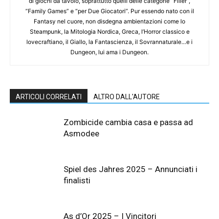
di giochi da tavolo, soprattutto quelli delle categorie “Filler”,
“Family Games” e “per Due Giocatori”. Pur essendo nato con il
Fantasy nel cuore, non disdegna ambientazioni come lo
Steampunk, la Mitologia Nordica, Greca, l’Horror classico e
lovecraftiano, il Giallo, la Fantascienza, il Sovrannaturale…e i
Dungeon, lui ama i Dungeon.
ARTICOLI CORRELATI
ALTRO DALL'AUTORE
Zombicide cambia casa e passa ad
Asmodee
Spiel des Jahres 2025 – Annunciati i
finalisti
As d’Or 2025 – I Vincitori