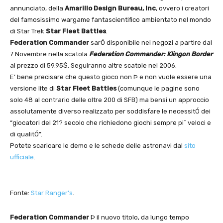
annunciato, della
Amarillo Design Bureau, Inc
, ovvero i creatori
del famosissimo wargame fantascientifico ambientato nel mondo
di Star Trek
Star Fleet Battles
.
Federation Commander
sarÓ disponibile nei negozi a partire dal
7 Novembre nella scatola
Federation Commander: Klingon Border
al prezzo di 59.95$. Seguiranno altre scatole nel 2006.
E’ bene precisare che questo gioco non Þ e non vuole essere una
versione lite di
Star Fleet Battles
(comunque le pagine sono
solo 48 al contrario delle oltre 200 di SFB) ma bensi un approccio
assolutamente diverso realizzato per soddisfare le necessitÓ dei
“giocatori del 21? secolo che richiedono giochi sempre pi¨ veloci e
di qualitÓ”.
Potete scaricare le demo e le schede delle astronavi dal
sito
ufficiale
.
Fonte:
Star Ranger’s
.
Federation Commander
Þ il nuovo titolo, da lungo tempo