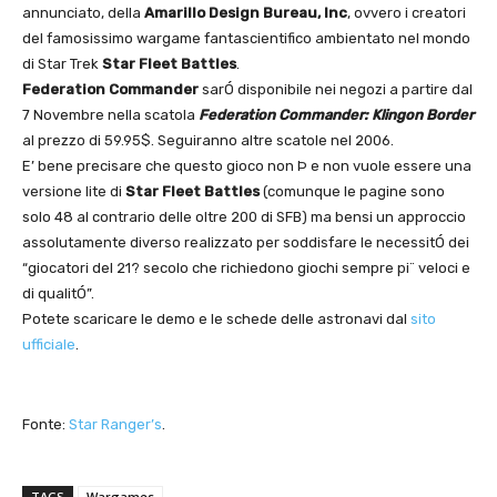
annunciato, della
Amarillo Design Bureau, Inc
, ovvero i creatori
del famosissimo wargame fantascientifico ambientato nel mondo
di Star Trek
Star Fleet Battles
.
Federation Commander
sarÓ disponibile nei negozi a partire dal
7 Novembre nella scatola
Federation Commander: Klingon Border
al prezzo di 59.95$. Seguiranno altre scatole nel 2006.
E’ bene precisare che questo gioco non Þ e non vuole essere una
versione lite di
Star Fleet Battles
(comunque le pagine sono
solo 48 al contrario delle oltre 200 di SFB) ma bensi un approccio
assolutamente diverso realizzato per soddisfare le necessitÓ dei
“giocatori del 21? secolo che richiedono giochi sempre pi¨ veloci e
di qualitÓ”.
Potete scaricare le demo e le schede delle astronavi dal
sito
ufficiale
.
Fonte:
Star Ranger’s
.
TAGS
Wargames