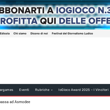
 Edicola
Chi siamo
Dicono di noi
Festival del Giornalismo Ludico
argames
Eventi
Rubriche
IoGioco Award 2025 – I Vincitori
 passa ad Asmodee