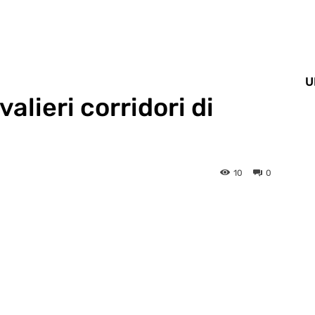
U
valieri corridori di
10
0