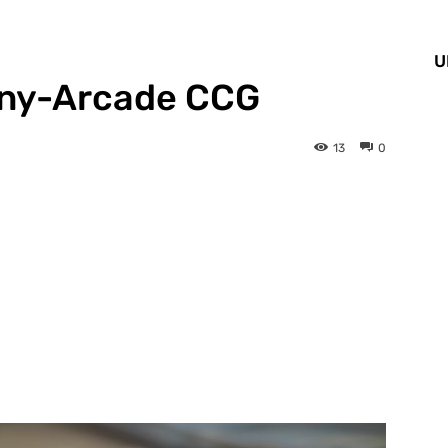
U
nny-Arcade CCG
13
0