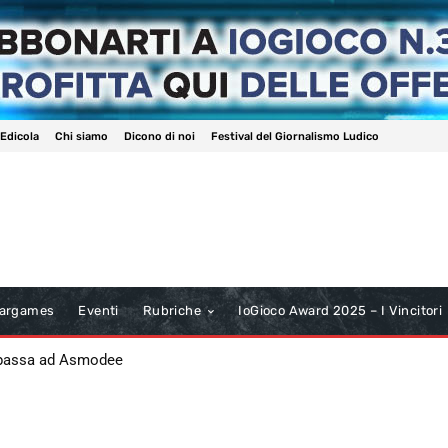
 Edicola
Chi siamo
Dicono di noi
Festival del Giornalismo Ludico
argames
Eventi
Rubriche
IoGioco Award 2025 – I Vincitori
 passa ad Asmodee