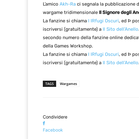
L’amico
Akh-Ra
ci segnala la pubblicazione 
wargame tridimensionale
Il Signore degli Ane
La fanzine si chiama
I IRfugi Oscuri
, ed Þ po
iscriversi (gratuitamente) a
Il Sito dell’Anello
secondo numero della fanzine online dedica
della Games Workshop.
La fanzine si chiama
I IRfugi Oscuri
, ed Þ po
iscriversi (gratuitamente) a
Il Sito dell’Anello
TAGS
Wargames
Condividere
Facebook