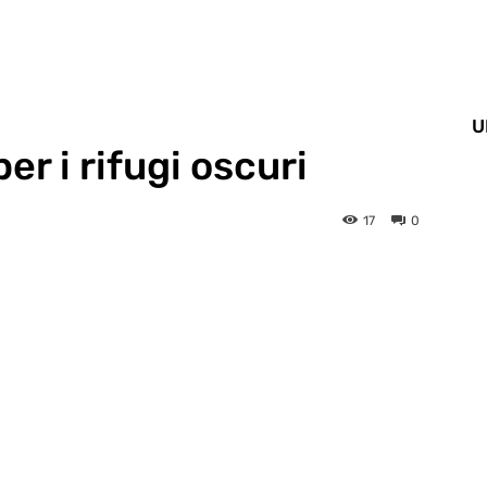
U
r i rifugi oscuri
17
0