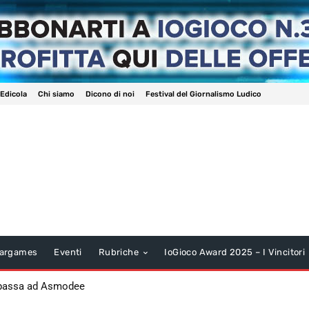
 Edicola
Chi siamo
Dicono di noi
Festival del Giornalismo Ludico
argames
Eventi
Rubriche
IoGioco Award 2025 – I Vincitori
 passa ad Asmodee