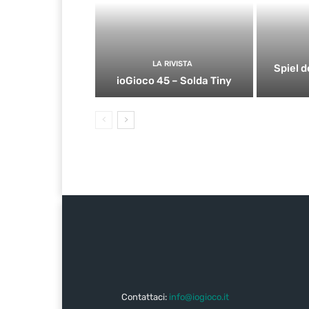
LA RIVISTA
Spiel d
ioGioco 45 – Solda Tiny
Contattaci:
info@iogioco.it