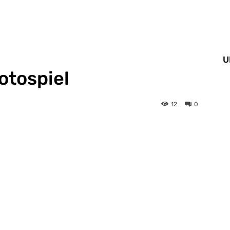
U
rotospiel
12
0