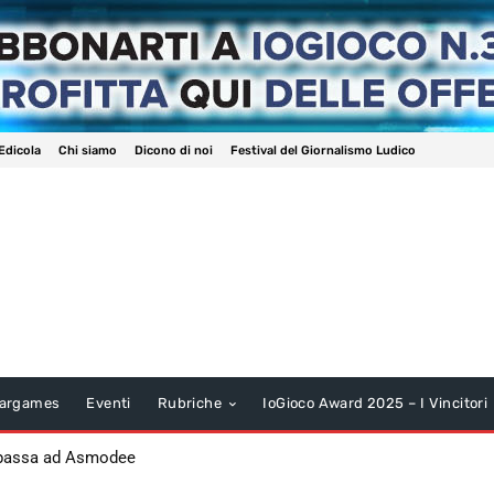
Edicola
Chi siamo
Dicono di noi
Festival del Giornalismo Ludico
argames
Eventi
Rubriche
IoGioco Award 2025 – I Vincitori
 passa ad Asmodee