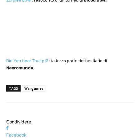
Zurplee Bowl
: resoconto di un torneo di
Blood Bowl
.
Did You Hear That pt3
: la terza parte del bestiario di
Necromunda
.
TAGS
Wargames
Condividere
Facebook