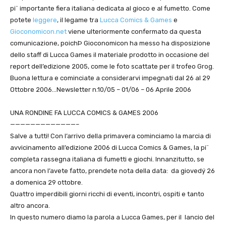
pi¨ importante fiera italiana dedicata al gioco e al fumetto. Come
potete
leggere
, il legame tra
Lucca Comics & Games
e
Gioconomicon.net
viene ulteriormente confermato da questa
comunicazione, poichÞ Gioconomicon ha messo ha disposizione
dello staff di Lucca Games il materiale prodotto in occasione del
report dell’edizione 2005, come le foto scattate per il trofeo Grog.
Buona lettura e cominciate a considerarvi impegnati dal 26 al 29
Ottobre 2006…Newsletter n.10/05 – 01/06 – 06 Aprile 2006
UNA RONDINE FA LUCCA COMICS & GAMES 2006
—————————————–
Salve a tutti! Con l’arrivo della primavera cominciamo la marcia di
avvicinamento all’edizione 2006 di Lucca Comics & Games, la pi¨
completa rassegna italiana di fumetti e giochi. Innanzitutto, se
ancora non l’avete fatto, prendete nota della data: da giovedý 26
a domenica 29 ottobre.
Quattro imperdibili giorni ricchi di eventi, incontri, ospiti e tanto
altro ancora.
In questo numero diamo la parola a Lucca Games, per il lancio del