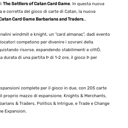
di
The Settlers of Catan Card Game
. In questa nuova
a e corretta del gioco di carte di Catan, la nuova
Catan Card Game Barbarians and Traders
…
alini windmill e knight, un “card almanac”, dadi evento
giocatori competono per divenire i sovrani della
uistando risorse, espandendo stabilimenti e cittÓ,
a durata di una partita Þ di 1-2 ore, il gioco Þ per
pansioni complete per il gioco in due, con 205 carte
 il proprio mazzo di espansione. Knights & Merchants,
arians & Traders, Politics & Intrigue, e Trade e Change
me Expansion.