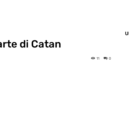
U
arte di Catan
11
0