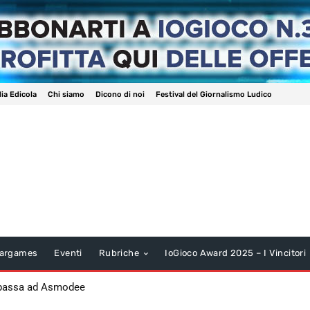
ia Edicola
Chi siamo
Dicono di noi
Festival del Giornalismo Ludico
argames
Eventi
Rubriche
IoGioco Award 2025 – I Vincitori
 passa ad Asmodee