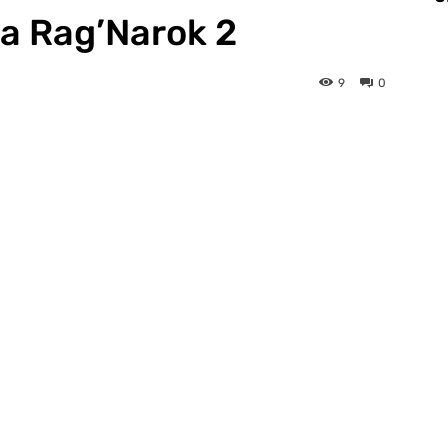
a Rag’Narok 2
9
0