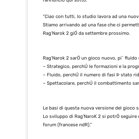
l’annuncio qui sotto:
“Ciao con tutti, lo studio lavora ad una nuova
Stiamo arrivando ad una fase che ci permette
Rag’Narok 2 giÓ da settembre prossimo.
Rag’Narok 2 sarÓ un gioco nuovo, pi¨ fluido e
– Strategico, perchÚ le formazioni e la pro
– Fluido, perchÚ il numero di fasi Þ stato ri
– Spettacolare, perchÚ il combattimento sarÓ
Le basi di questa nuova versione del gioco sa
Lo sviluppo di Rag’NaroK 2 si potrÓ seguire 
forum (francese ndR).”