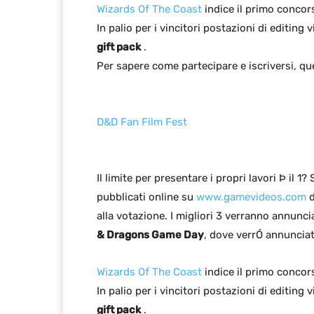
Wizards Of The Coast
indice il primo concor
In palio per i vincitori postazioni di editing v
gift pack
.
Per sapere come partecipare e iscriversi, ques
D&D Fan Film Fest
Il limite per presentare i propri lavori Þ il 1?
pubblicati online su
www.gamevideos.com
d
alla votazione. I migliori 3 verranno annunc
& Dragons Game Day
, dove verrÓ annunciato
Wizards Of The Coast
indice il primo concor
In palio per i vincitori postazioni di editing v
gift pack
.