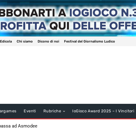
 Edicola
Chi siamo
Dicono di noi
Festival del Giornalismo Ludico
argames
Eventi
Rubriche
IoGioco Award 2025 – I Vincitori
 passa ad Asmodee