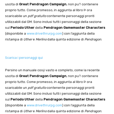
uscita di
Great Pendragon Campaign
, non pu? contenere
proprio tutto. Come promesso, in aggiunta al libro Þ ora
scaricabile un
pdf gratuito
contenente personaggi pronti
utilizzabili dal GM. Sono inclusi tutti i personaggi della sezione
sul
Periodo Uther
della
Pendragon Gamemaster Characters
(disponibile a
www.drivethrurpg.com
) con l’aggiunta della
ristampa di
Uther
e
Merlino
dalla quinta edizione di
Pendragon
.
Scarica i personaggi qui
Persino un manuale cosý vasto e completo, come la recente
uscita di
Great Pendragon Campaign
, non pu? contenere
proprio tutto. Come promesso, in aggiunta al libro Þ ora
scaricabile un
pdf gratuito
contenente personaggi pronti
utilizzabili dal GM. Sono inclusi tutti i personaggi della sezione
sul
Periodo Uther
della
Pendragon Gamemaster Characters
(disponibile a
www.drivethrurpg.com
) con l’aggiunta della
ristampa di
Uther
e
Merlino
dalla quinta edizione di
Pendragon
.