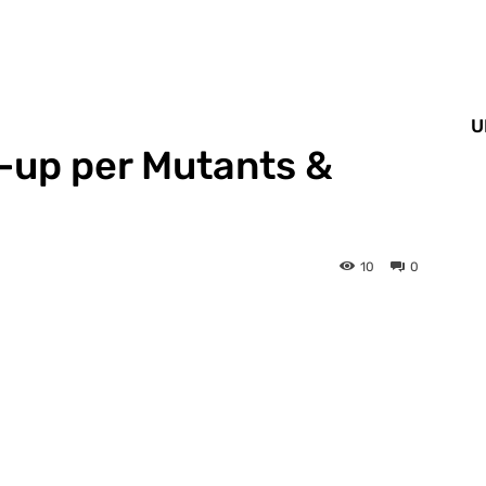
U
-up per Mutants &
10
0