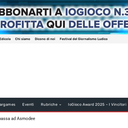
Edicola
Chi siamo
Dicono di noi
Festival del Giornalismo Ludico
argames
Eventi
Rubriche
IoGioco Award 2025 – I Vincitori
 passa ad Asmodee