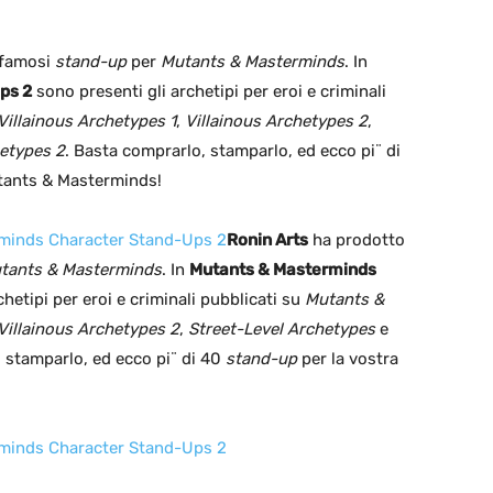
 famosi
stand-up
per
Mutants & Masterminds
. In
ps 2
sono presenti gli archetipi per eroi e criminali
illainous Archetypes 1
,
Villainous Archetypes 2
,
hetypes 2
. Basta comprarlo, stamparlo, ed ecco pi¨ di
tants & Masterminds!
rminds Character Stand-Ups 2
Ronin Arts
ha prodotto
tants & Masterminds
. In
Mutants & Masterminds
hetipi per eroi e criminali pubblicati su
Mutants &
Villainous Archetypes 2
,
Street-Level Archetypes
e
, stamparlo, ed ecco pi¨ di 40
stand-up
per la vostra
rminds Character Stand-Ups 2