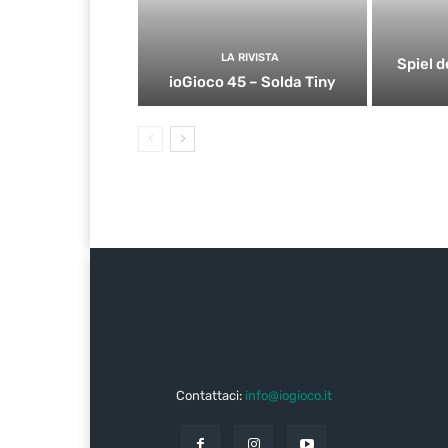
LA RIVISTA
Spiel d
ioGioco 45 – Solda Tiny
Contattaci:
info@iogioco.it