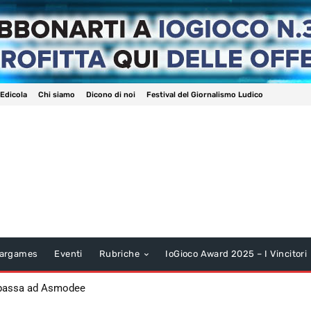
 Edicola
Chi siamo
Dicono di noi
Festival del Giornalismo Ludico
argames
Eventi
Rubriche
IoGioco Award 2025 – I Vincitori
 passa ad Asmodee