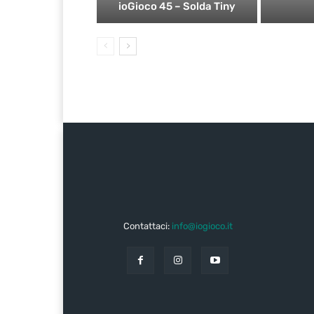
ioGioco 45 – Solda Tiny
Contattaci:
info@iogioco.it