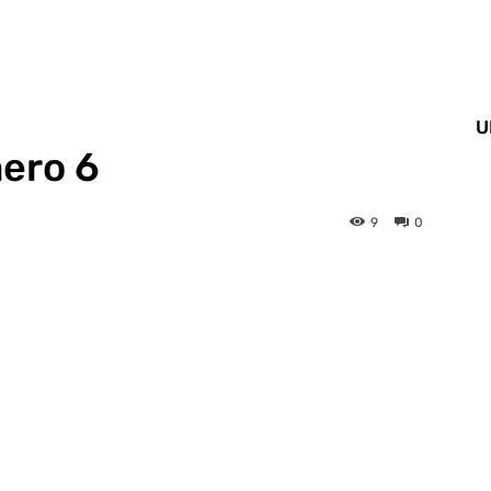
U
mero 6
9
0