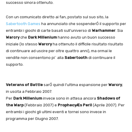
successo sinora ottenuto.
Con un comunicato diretto ai fan, postato sul suo sito, la
Sabertooth Games
ha annunciato che sospenderÓ il supporto per
entrambi i giochi di carte basati sull’universo di
Warhammer
. Sia
Warcry
che
Dark Millenium
hanno avuto un buon successo
iniziale (lo stesso
Warcry
ha ottenuto il difficile risultato risultato
di continuare ad uscire per oltre quattro anni), ma ormai le
vendite non consentono pi¨ alla
Sabertooth
di continuare il
supporto.
Veterans of Battle
sarÓ quindi l’ultima espansione per
Warcry
,
in uscita a Febbraio 2007.
Per
Dark Millenium
invece sono in attesa ancora
Shadows of
the Warp
(Febbraio 2007) e
ProphecyÆs Peril
(Aprile 2007). Per
entrambi i giochi gli ultimi eventi e tornei sono invece in
programma per Giugno 2007.