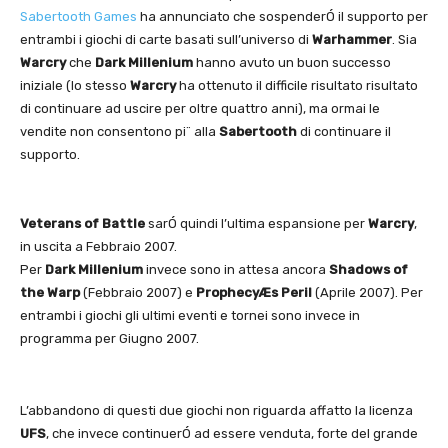
Sabertooth Games
ha annunciato che sospenderÓ il supporto per
entrambi i giochi di carte basati sull’universo di
Warhammer
. Sia
Warcry
che
Dark Millenium
hanno avuto un buon successo
iniziale (lo stesso
Warcry
ha ottenuto il difficile risultato risultato
di continuare ad uscire per oltre quattro anni), ma ormai le
vendite non consentono pi¨ alla
Sabertooth
di continuare il
supporto.
Veterans of Battle
sarÓ quindi l’ultima espansione per
Warcry
,
in uscita a Febbraio 2007.
Per
Dark Millenium
invece sono in attesa ancora
Shadows of
the Warp
(Febbraio 2007) e
ProphecyÆs Peril
(Aprile 2007). Per
entrambi i giochi gli ultimi eventi e tornei sono invece in
programma per Giugno 2007.
L’abbandono di questi due giochi non riguarda affatto la licenza
UFS
, che invece continuerÓ ad essere venduta, forte del grande