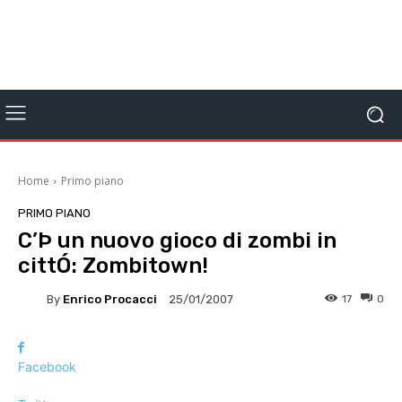
Home
Primo piano
PRIMO PIANO
C’Þ un nuovo gioco di zombi in
cittÓ: Zombitown!
By
Enrico Procacci
17
0
25/01/2007
Facebook