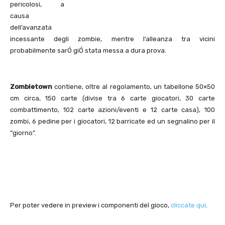
pericolosi, a
causa
dell’avanzata
incessante degli zombie, mentre l’alleanza tra vicini
probabilmente sarÓ giÓ stata messa a dura prova.
Zombietown
contiene, oltre al regolamento, un tabellone 50×50
cm circa, 150 carte (divise tra 6 carte giocatori, 30 carte
combattimento, 102 carte azioni/eventi e 12 carte casa), 100
zombi, 6 pedine per i giocatori, 12 barricate ed un segnalino per il
“giorno”.
Per poter vedere in preview i componenti del gioco,
cliccate qui
.