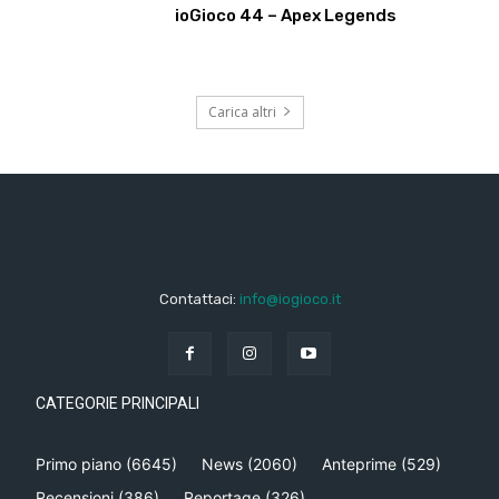
ioGioco 44 – Apex Legends
Carica altri
Contattaci:
info@iogioco.it
CATEGORIE PRINCIPALI
Primo piano
(6645)
News
(2060)
Anteprime
(529)
Recensioni
(386)
Reportage
(326)