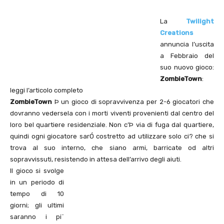
La
Twilight
Creations
annuncia l’uscita
a Febbraio del
suo nuovo gioco:
ZombieTown
:
leggi l’articolo completo
ZombieTown
Þ un gioco di sopravvivenza per 2-6 giocatori che
dovranno vedersela con i morti viventi provenienti dal centro del
loro bel quartiere residenziale. Non c’Þ via di fuga dal quartiere,
quindi ogni giocatore sarÓ costretto ad utilizzare solo ci? che si
trova al suo interno, che siano armi, barricate od altri
sopravvissuti, resistendo in attesa dell’arrivo degli aiuti
.
Il gioco si svolge
in un periodo di
tempo di 10
giorni; gli ultimi
saranno i pi¨