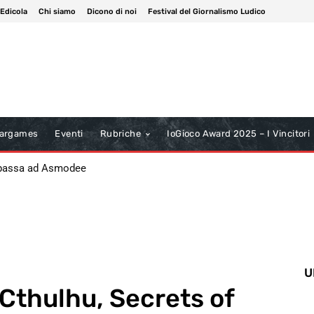
 Edicola
Chi siamo
Dicono di noi
Festival del Giornalismo Ludico
argames
Eventi
Rubriche
IoGioco Award 2025 – I Vincitori
 passa ad Asmodee
U
 Cthulhu, Secrets of