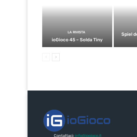
LA RIVISTA
Spiel d
ioGioco 45 – Solda Tiny
Contattaci:
info@iogioco.it