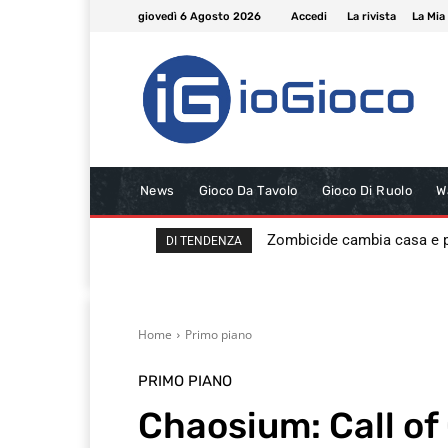
giovedì 6 Agosto 2026
Accedi
La rivista
La Mia
News
Gioco Da Tavolo
Gioco Di Ruolo
W
Zombicide cambia casa e
DI TENDENZA
Home
Primo piano
PRIMO PIANO
Chaosium: Call of