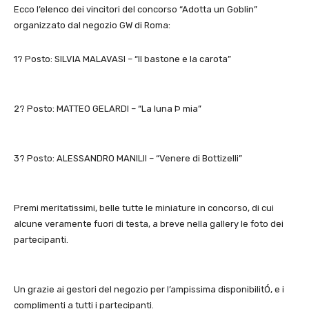
Ecco l’elenco dei vincitori del concorso “Adotta un Goblin”
organizzato dal negozio GW di Roma:
1? Posto: SILVIA MALAVASI – “Il bastone e la carota”
2? Posto: MATTEO GELARDI – “La luna Þ mia”
3? Posto: ALESSANDRO MANILII – “Venere di Bottizelli”
Premi meritatissimi, belle tutte le miniature in concorso, di cui
alcune veramente fuori di testa, a breve nella gallery le foto dei
partecipanti.
Un grazie ai gestori del negozio per l’ampissima disponibilitÓ, e i
complimenti a tutti i partecipanti.