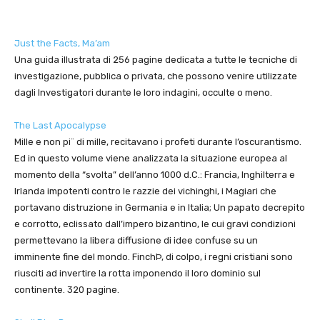
Just the Facts, Ma’am
Una guida illustrata di 256 pagine dedicata a tutte le tecniche di
investigazione, pubblica o privata, che possono venire utilizzate
dagli Investigatori durante le loro indagini, occulte o meno.
The Last Apocalypse
Mille e non pi¨ di mille, recitavano i profeti durante l’oscurantismo.
Ed in questo volume viene analizzata la situazione europea al
momento della “svolta” dell’anno 1000 d.C.: Francia, Inghilterra e
Irlanda impotenti contro le razzie dei vichinghi, i Magiari che
portavano distruzione in Germania e in Italia; Un papato decrepito
e corrotto, eclissato dall’impero bizantino, le cui gravi condizioni
permettevano la libera diffusione di idee confuse su un
imminente fine del mondo. FinchÞ, di colpo, i regni cristiani sono
riusciti ad invertire la rotta imponendo il loro dominio sul
continente. 320 pagine.