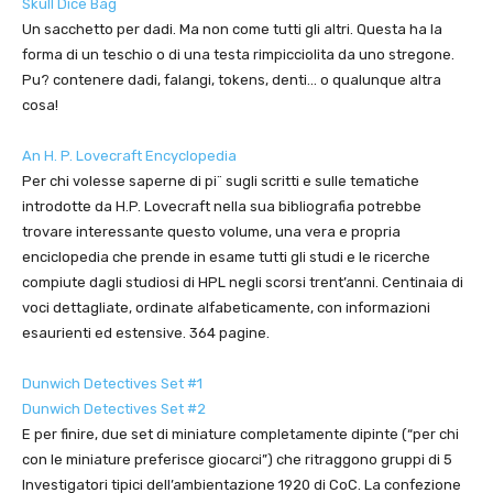
Skull Dice Bag
Un sacchetto per dadi. Ma non come tutti gli altri. Questa ha la
forma di un teschio o di una testa rimpicciolita da uno stregone.
Pu? contenere dadi, falangi, tokens, denti… o qualunque altra
cosa!
An H. P. Lovecraft Encyclopedia
Per chi volesse saperne di pi¨ sugli scritti e sulle tematiche
introdotte da H.P. Lovecraft nella sua bibliografia potrebbe
trovare interessante questo volume, una vera e propria
enciclopedia che prende in esame tutti gli studi e le ricerche
compiute dagli studiosi di HPL negli scorsi trent’anni. Centinaia di
voci dettagliate, ordinate alfabeticamente, con informazioni
esaurienti ed estensive. 364 pagine.
Dunwich Detectives Set #1
Dunwich Detectives Set #2
E per finire, due set di miniature completamente dipinte (“per chi
con le miniature preferisce giocarci”) che ritraggono gruppi di 5
Investigatori tipici dell’ambientazione 1920 di CoC. La confezione