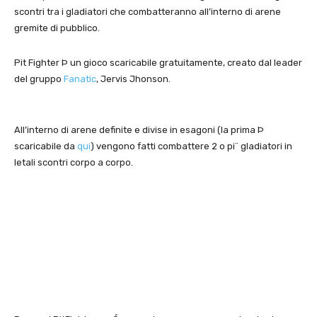
scontri tra i gladiatori che combatteranno all’interno di arene
gremite di pubblico.
Pit Fighter Þ un gioco scaricabile gratuitamente, creato dal leader
del gruppo
Fanatic
, Jervis Jhonson.
All’interno di arene definite e divise in esagoni (la prima Þ
scaricabile da
qui
) vengono fatti combattere 2 o pi¨ gladiatori in
letali scontri corpo a corpo.