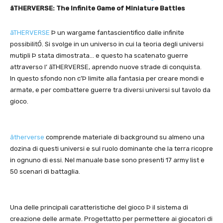
ãTHERVERSE: The Infinite Game of Miniature Battles
ãTHERVERSE
Þ un wargame fantascientifico dalle infinite
possibilitÓ. Si svolge in un universo in cui la teoria degli universi
mutipli Þ stata dimostrata… e questo ha scatenato guerre
attraverso l’ ãTHERVERSE, aprendo nuove strade di conquista.
In questo sfondo non c’Þ limite alla fantasia per creare mondi e
armate, e per combattere guerre tra diversi universi sul tavolo da
gioco.
ãtherverse
comprende materiale di background su almeno una
dozina di questi universi e sul ruolo dominante che la terra ricopre
in ognuno di essi. Nel manuale base sono presenti 17 army list e
50 scenari di battaglia.
Una delle principali caratteristiche del gioco Þ il sistema di
creazione delle armate. Progettatto per permettere ai giocatori di