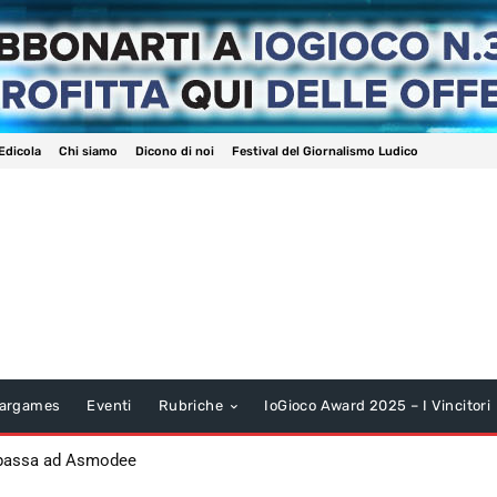
Edicola
Chi siamo
Dicono di noi
Festival del Giornalismo Ludico
argames
Eventi
Rubriche
IoGioco Award 2025 – I Vincitori
 passa ad Asmodee