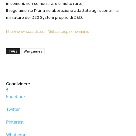
in
comuni
,
non comuni
,
rare
e
molto rare
.
Il regolamento Þ una rielaborazione adattata agli scontri fra
miniature del D20 System proprio di D&D.
http://www.wizards.com/default.asp?x=swminis
TAGS
Wargames
Condividere
Facebook
Twitter
Pinterest
WhatsApp