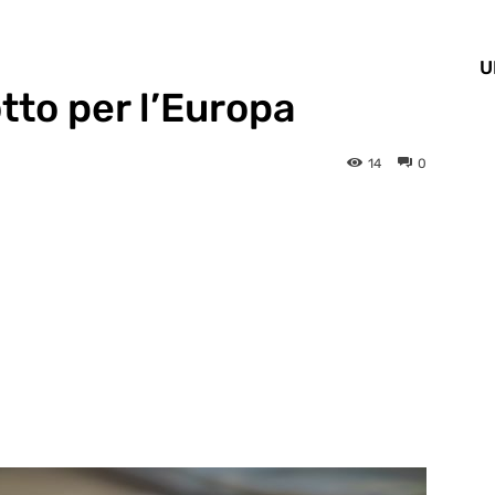
U
to per l’Europa
14
0