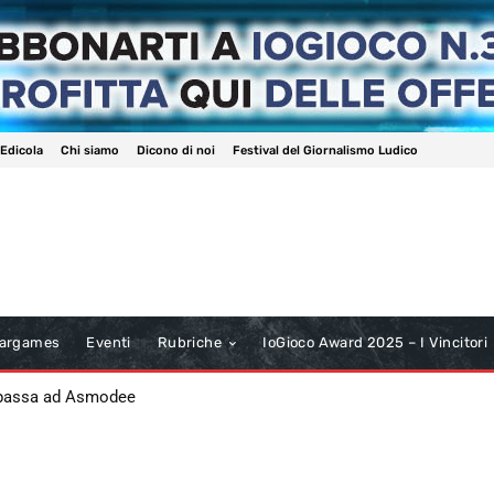
 Edicola
Chi siamo
Dicono di noi
Festival del Giornalismo Ludico
argames
Eventi
Rubriche
IoGioco Award 2025 – I Vincitori
 passa ad Asmodee