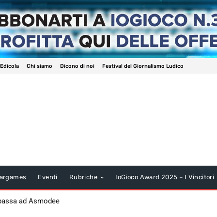
 Edicola
Chi siamo
Dicono di noi
Festival del Giornalismo Ludico
argames
Eventi
Rubriche
IoGioco Award 2025 – I Vincitori
 passa ad Asmodee