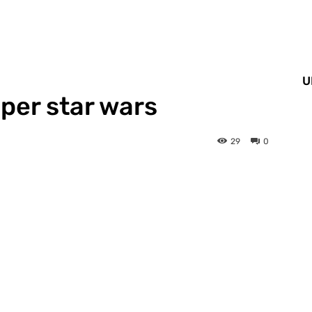
U
per star wars
29
0