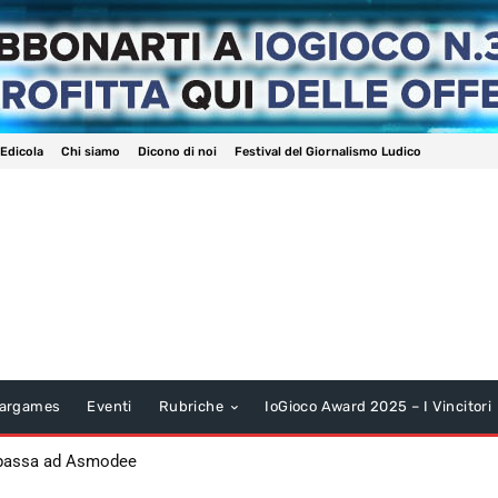
 Edicola
Chi siamo
Dicono di noi
Festival del Giornalismo Ludico
argames
Eventi
Rubriche
IoGioco Award 2025 – I Vincitori
 passa ad Asmodee