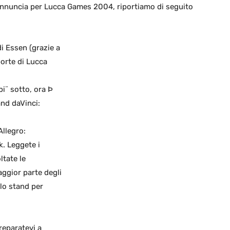
nnuncia per Lucca Games 2004, riportiamo di seguito
i Essen (grazie a
porte di Lucca
pi¨ sotto, ora Þ
and daVinci:
Allegro:
k. Leggete i
ltate le
aggior parte degli
llo stand per
reparatevi a