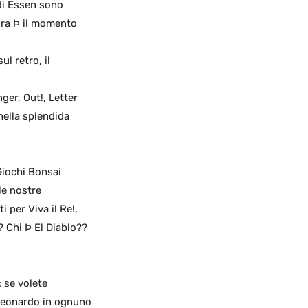
 di Essen sono
 ora Þ il momento
l retro, il
ger, Out!, Letter
nella splendida
 Giochi Bonsai
le nostre
 per Viva il Re!,
? Chi Þ El Diablo??
: se volete
 Leonardo in ognuno