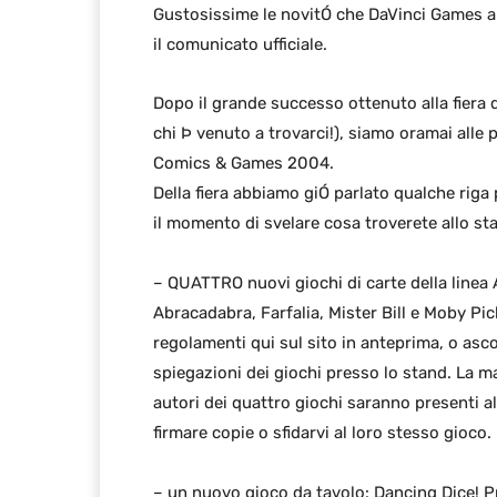
Gustosissime le novitÓ che DaVinci Games a
il comunicato ufficiale.
Dopo il grande successo ottenuto alla fiera d
chi Þ venuto a trovarci!), siamo oramai alle 
Comics & Games 2004.
Della fiera abbiamo giÓ parlato qualche riga 
il momento di svelare cosa troverete allo st
– QUATTRO nuovi giochi di carte della linea 
Abracadabra, Farfalia, Mister Bill e Moby Pic
regolamenti qui sul sito in anteprima, o asco
spiegazioni dei giochi presso lo stand. La m
autori dei quattro giochi saranno presenti a
firmare copie o sfidarvi al loro stesso gioco.
– un nuovo gioco da tavolo: Dancing Dice! P