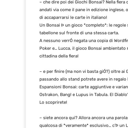
– che dire poi dei Giochi Bonsai? Nella fiera
andati via come il pane in edizione inglese,
di accaparrarsi le carte in italiano!
Un Bonsai Þ un gioco *completo*: le regole su
tabellone sul fronte di una stessa carta.
A nessuno verrÓ negata una copia di Wordfin
Poker e… Lucca, il gioco Bonsai ambientato 
cittadina della fiera!
– e per finire (ma non vi basta giÓ?) oltre ai
passando allo stand potrete avere in regalo 
Espansioni Bonsai: carte aggiuntive e varianti
Ostrakon, Bang! e Lupus in Tabula. El Diablo
Lo scoprirete!
– siete ancora qui? Allora ancora una parola
qualcosa di *veramente* esclusivo… c’Þ un