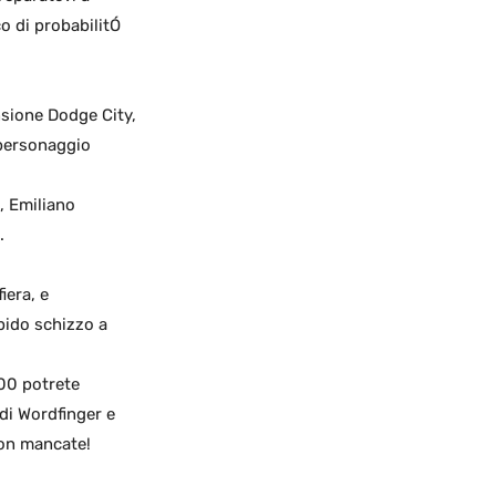
co di probabilitÓ
nsione Dodge City,
 personaggio
, Emiliano
.
iera, e
apido schizzo a
.00 potrete
 di Wordfinger e
 Non mancate!