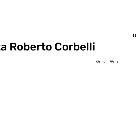
U
sta Roberto Corbelli
12
0