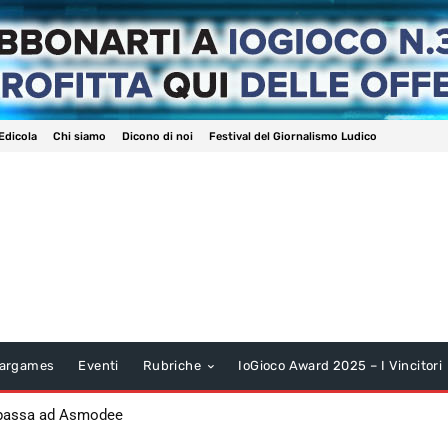
Edicola
Chi siamo
Dicono di noi
Festival del Giornalismo Ludico
argames
Eventi
Rubriche
IoGioco Award 2025 – I Vincitori
 passa ad Asmodee