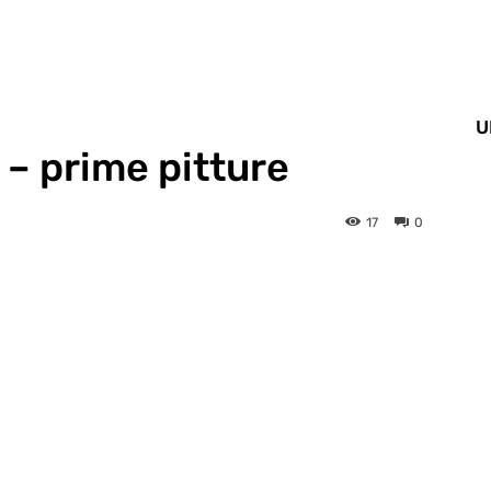
U
 – prime pitture
17
0