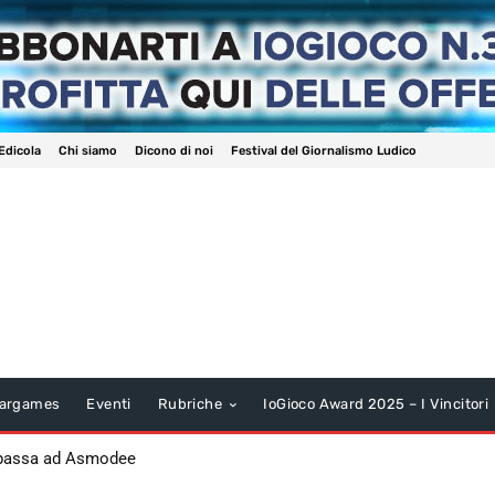
Edicola
Chi siamo
Dicono di noi
Festival del Giornalismo Ludico
argames
Eventi
Rubriche
IoGioco Award 2025 – I Vincitori
 passa ad Asmodee