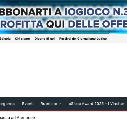
Edicola
Chi siamo
Dicono di noi
Festival del Giornalismo Ludico
argames
Eventi
Rubriche
IoGioco Award 2025 – I Vincitori
 passa ad Asmodee