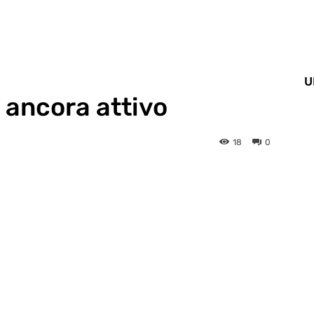
U
 ancora attivo
18
0