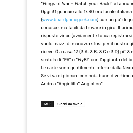
“Wings of War – Watch your Back!” e l’annun
Oggi 31 gennaio alle 17.30 ora locale itali
(
www.boardgamegeek.com
) con un po’ di q
conosce, ma facili da trovare in giro. Il pri
risposte vince (ovviamente tocca registrarsi
vuole mazzi di manovra sfusi per il nostro g
riceverÓ a casa 12 (3 A, 3 B, 3 C e 3 D) pi¨ 3
scatola di “FA” o “WyB!” con l’aggiunta del bo
Le carte sono gentilmente offerte dalla Nexu
Se vi va di giocare con noi… buon divertimen
Andrea “Angiolillo” Angiolino”
TAGS
Giochi da tavolo