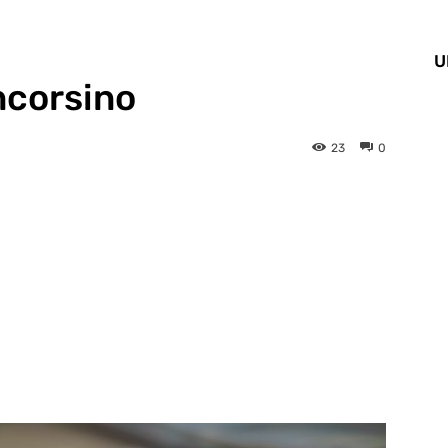
U
ncorsino
23
0