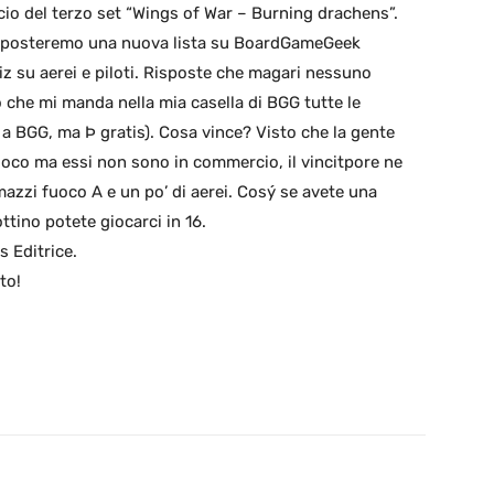
cio del terzo set “Wings of War – Burning drachens”.
ana posteremo una nuova lista su BoardGameGeek
uiz su aerei e piloti. Risposte che magari nessuno
mo che mi manda nella mia casella di BGG tutte le
 a BGG, ma Þ gratis). Cosa vince? Visto che la gente
ioco ma essi non sono in commercio, il vincitpore ne
 mazzi fuoco A e un po’ di aerei. Cosý se avete una
ttino potete giocarci in 16.
s Editrice.
to!