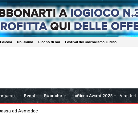
 Edicola
Chi siamo
Dicono di noi
Festival del Giornalismo Ludico
argames
Eventi
Rubriche
IoGioco Award 2025 – I Vincitori
 passa ad Asmodee