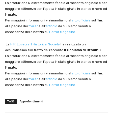
La produzione Þ estremamente fedele al racconto originale e per
maggiore attinenza con l’epoca Þ stato girato in bianco e nero ed
Þ muto.
Per maggiori informazioni vi rimandiamo al
sito ufficiale
sul film,
alla pagina dei
trailer
e all’
articolo
da cui siamo venuti a
conoscenza della notizia su
Horror Magazine
.
La
H.P. Lovecraft Historical Society
ha realizzato un
accuratissimo film tratto dal racconto
Il richiamo di Cthulhu
.
La produzione Þ estremamente fedele al racconto originale e per
maggiore attinenza con l’epoca Þ stato girato in bianco e nero ed
Þ muto.
Per maggiori informazioni vi rimandiamo al
sito ufficiale
sul film,
alla pagina dei
trailer
e all’
articolo
da cui siamo venuti a
conoscenza della notizia su
Horror Magazine
.
TAGS
Approfondimenti