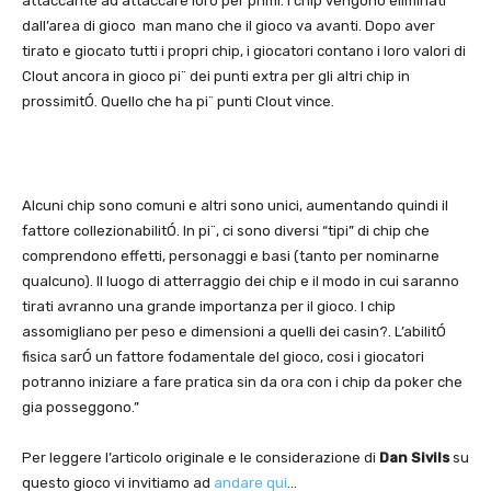
attaccante ad attaccare loro per primi. I chip vengono eliminati
dall’area di gioco man mano che il gioco va avanti. Dopo aver
tirato e giocato tutti i propri chip, i giocatori contano i loro valori di
Clout ancora in gioco pi¨ dei punti extra per gli altri chip in
prossimitÓ. Quello che ha pi¨ punti Clout vince.
Alcuni chip sono comuni e altri sono unici, aumentando quindi il
fattore collezionabilitÓ. In pi¨, ci sono diversi “tipi” di chip che
comprendono effetti, personaggi e basi (tanto per nominarne
qualcuno). Il luogo di atterraggio dei chip e il modo in cui saranno
tirati avranno una grande importanza per il gioco. I chip
assomigliano per peso e dimensioni a quelli dei casin?. L’abilitÓ
fisica sarÓ un fattore fodamentale del gioco, cosi i giocatori
potranno iniziare a fare pratica sin da ora con i chip da poker che
gia posseggono.”
Per leggere l’articolo originale e le considerazione di
Dan Sivils
su
questo gioco vi invitiamo ad
andare qui
…