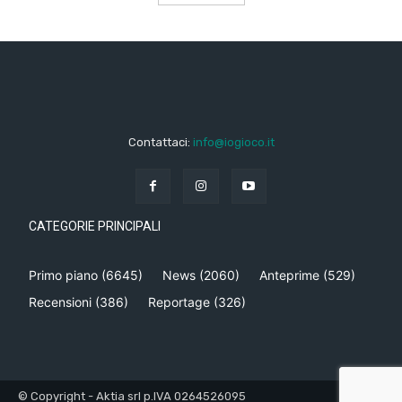
Contattaci:
info@iogioco.it
CATEGORIE PRINCIPALI
Primo piano
(6645)
News
(2060)
Anteprime
(529)
Recensioni
(386)
Reportage
(326)
© Copyright - Aktia srl p.IVA 0264526095