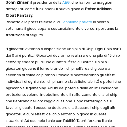
John Zinser
, il presidente della
AEG
, che ha fornito maggiori
dettagli su come funzionerÓ il nuovo gioco di
Peter Adkison
,
Clout Fantasy
.
Rispetto alla press release di cui
abbiamo parlato
la scorsa
settimana il gioco appare sostanzialmente diverso, riportiamo la
traduzione di seguito…
“I giocatori avranno a disposizione una pila di Chip. Ogni Chip avrÓ
dai 0 ai 6 punti… I Giocatori dovranno realizzare una pila di 15 chip
senza spendere pi¨ di una quantitÓ fissa di Clout sulla pila. I
giocatori giocano il turno tirando il chip nell’area di gioco e a
seconda di come colpiranno il tavolo si scateneranno gli effetti
individuali di ogni chip. I chip hanno statistiche, abilitÓ e poteri che
agiscono sul gameplay. Alcuni dei poteri e delle abilitÓ includono
protezione, veleno, indebolimento e il rafforzamento di altri chip
che rientrano nel loro raggio di azione. Dopo l’atterraggio sul
tavolo i giocatori possono decidere di attaccare i chip degli altri
giocatori. Alcuni effetti dei chip entrano in gioco in queste
situazioni. Ad esempio i chip con l’abilitÓ Taunt forzano il chip