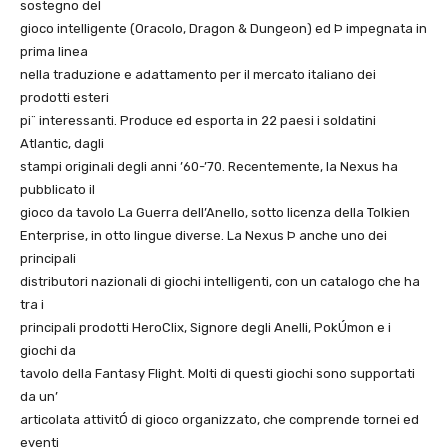
sostegno del
gioco intelligente (Oracolo, Dragon & Dungeon) ed Þ impegnata in
prima linea
nella traduzione e adattamento per il mercato italiano dei
prodotti esteri
pi¨ interessanti. Produce ed esporta in 22 paesi i soldatini
Atlantic, dagli
stampi originali degli anni ’60-’70. Recentemente, la Nexus ha
pubblicato il
gioco da tavolo La Guerra dell’Anello, sotto licenza della Tolkien
Enterprise, in otto lingue diverse. La Nexus Þ anche uno dei
principali
distributori nazionali di giochi intelligenti, con un catalogo che ha
tra i
principali prodotti HeroClix, Signore degli Anelli, PokÚmon e i
giochi da
tavolo della Fantasy Flight. Molti di questi giochi sono supportati
da un’
articolata attivitÓ di gioco organizzato, che comprende tornei ed
eventi