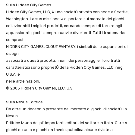
Sulla Hidden City Games
Hidden City Games, LLC, Þ una societÓ privata con sede a Seattle,
Washington. La sua missione Þ di portare sul mercato dei giochi
collezionabili i migliori prodotti, cercando sempre di fornire agli
appassionati giochi sempre nuovi e divertenti. Tutti i trademarks
compresi
HIDDEN CITY GAMES, CLOUT FANTASY, i simboli delle espansioni e I
disegni
associati a questi prodotti, i nomi dei personaggi e I loro tratti
caratteristici sono proprietÓ della Hidden City Games, LLC, negli
U.S.A. e
nelle altre nazioni.
® 2005 Hidden City Games, LLC; U.S.
Sulla Nexus Editrice
Da oltre un decennio presente nel mercato di giochi di societÓ, la
Nexus
Editrice Þ uno dei pi¨ importanti editori del settore in Italia. Oltre a
giochi di ruolo e giochi da tavolo, pubblica alcune riviste a