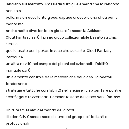
lanciarlo sul mercato. Possiede tutti gli elementi che lo rendono
non solo
bello, ma un eccellente gioco, capace di essere una sfida per la
mente ma
anche molto divertente da giocare”, racconta Adkison.
Clout Fantasy sarÓ il primo gioco collezionabile basato su chip,
simili a
quelle usate per il poker, invece che su carte. Clout Fantasy
introduce
un’altra novitÓ nel campo dei giochi collezionabili- l’abilitÓ
manuale sarÓ
un elemento centrale delle meccaniche del gioco. I giocatori
fonderanno
strategie e tattiche con l’abilitÓ nel lanciare i chip per fare punti e
sconfiggere l’avversario. L’ambientazione del gioco sarÓ fantasy.
Un “Dream Team” del mondo dei giochi
Hidden City Games raccoglie uno dei gruppo pi¨ brillanti e
professionali