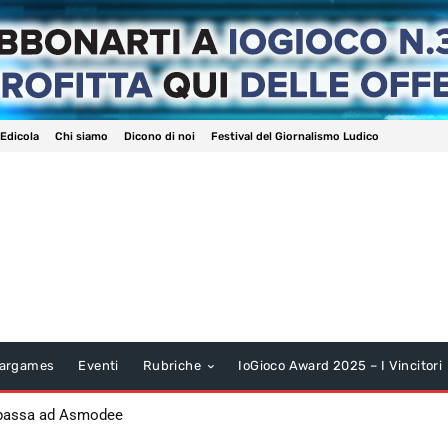
 Edicola
Chi siamo
Dicono di noi
Festival del Giornalismo Ludico
argames
Eventi
Rubriche
IoGioco Award 2025 – I Vincitori
 passa ad Asmodee