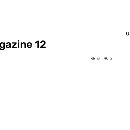
U
gazine 12
12
0