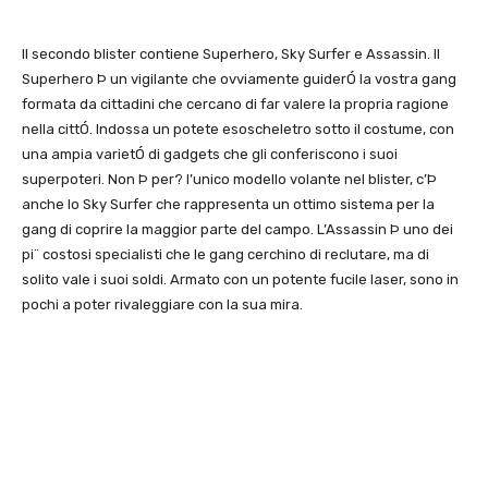
Il secondo blister contiene Superhero, Sky Surfer e Assassin. Il
Superhero Þ un vigilante che ovviamente guiderÓ la vostra gang
formata da cittadini che cercano di far valere la propria ragione
nella cittÓ. Indossa un potete esoscheletro sotto il costume, con
una ampia varietÓ di gadgets che gli conferiscono i suoi
superpoteri. Non Þ per? l’unico modello volante nel blister, c’Þ
anche lo Sky Surfer che rappresenta un ottimo sistema per la
gang di coprire la maggior parte del campo. L’Assassin Þ uno dei
pi¨ costosi specialisti che le gang cerchino di reclutare, ma di
solito vale i suoi soldi. Armato con un potente fucile laser, sono in
pochi a poter rivaleggiare con la sua mira.