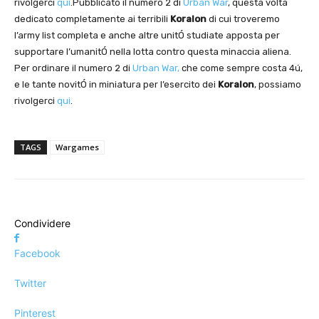
rivolgerci
qui
.Pubblicato il numero 2 di
Urban War
, questa volta
dedicato completamente ai terribili
Koralon
di cui troveremo
l’army list completa e anche altre unitÓ studiate apposta per
supportare l’umanitÓ nella lotta contro questa minaccia aliena.
Per ordinare il numero 2 di
Urban War,
che come sempre costa 4ú,
e le tante novitÓ in miniatura per l’esercito dei
Koralon
, possiamo
rivolgerci
qui
.
TAGS
Wargames
Condividere
Facebook
Twitter
Pinterest