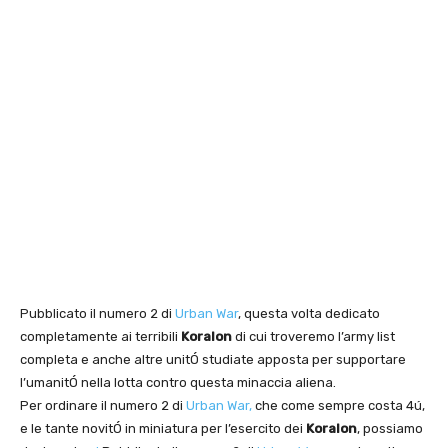
Pubblicato il numero 2 di
Urban War
, questa volta dedicato
completamente ai terribili
Koralon
di cui troveremo l’army list
completa e anche altre unitÓ studiate apposta per supportare
l’umanitÓ nella lotta contro questa minaccia aliena.
Per ordinare il numero 2 di
Urban War,
che come sempre costa 4ú,
e le tante novitÓ in miniatura per l’esercito dei
Koralon
, possiamo