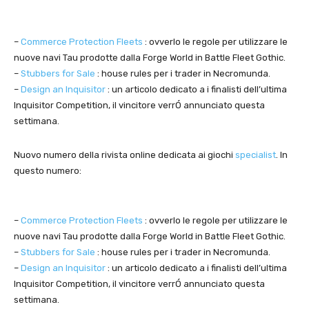
–
Commerce Protection Fleets
: ovverlo le regole per utilizzare le
nuove navi Tau prodotte dalla Forge World in Battle Fleet Gothic.
–
Stubbers for Sale
: house rules per i trader in Necromunda.
–
Design an Inquisitor
: un articolo dedicato a i finalisti dell’ultima
Inquisitor Competition, il vincitore verrÓ annunciato questa
settimana.
Nuovo numero della rivista online dedicata ai giochi
specialist
. In
questo numero:
–
Commerce Protection Fleets
: ovverlo le regole per utilizzare le
nuove navi Tau prodotte dalla Forge World in Battle Fleet Gothic.
–
Stubbers for Sale
: house rules per i trader in Necromunda.
–
Design an Inquisitor
: un articolo dedicato a i finalisti dell’ultima
Inquisitor Competition, il vincitore verrÓ annunciato questa
settimana.