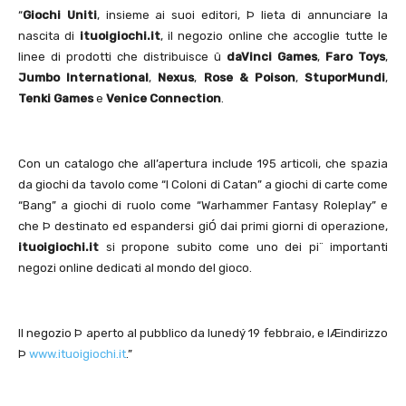
“
Giochi Uniti
, insieme ai suoi editori, Þ lieta di annunciare la
nascita di
ituoigiochi.it
, il negozio online che accoglie tutte le
linee di prodotti che distribuisce û
daVinci Games
,
Faro Toys
,
Jumbo International
,
Nexus
,
Rose & Poison
,
StuporMundi
,
Tenki Games
e
Venice Connection
.
Con un catalogo che all’apertura include 195 articoli, che spazia
da giochi da tavolo come “I Coloni di Catan” a giochi di carte come
“Bang” a giochi di ruolo come “Warhammer Fantasy Roleplay” e
che Þ destinato ed espandersi giÓ dai primi giorni di operazione,
ituoigiochi.it
si propone subito come uno dei pi¨ importanti
negozi online dedicati al mondo del gioco.
Il negozio Þ aperto al pubblico da lunedý 19 febbraio, e lÆindirizzo
Þ
www.ituoigiochi.it
.”