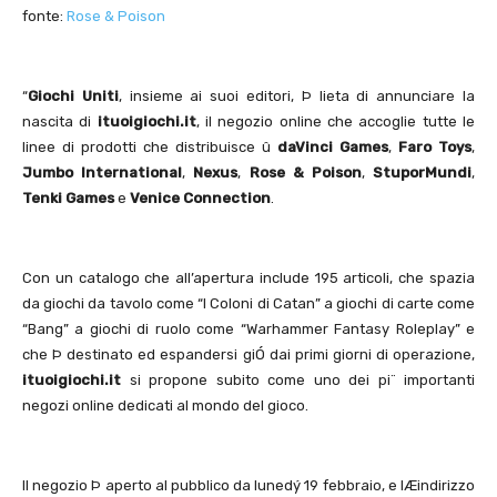
fonte:
Rose & Poison
“
Giochi Uniti
, insieme ai suoi editori, Þ lieta di annunciare la
nascita di
ituoigiochi.it
, il negozio online che accoglie tutte le
linee di prodotti che distribuisce û
daVinci Games
,
Faro Toys
,
Jumbo International
,
Nexus
,
Rose & Poison
,
StuporMundi
,
Tenki Games
e
Venice Connection
.
Con un catalogo che all’apertura include 195 articoli, che spazia
da giochi da tavolo come “I Coloni di Catan” a giochi di carte come
“Bang” a giochi di ruolo come “Warhammer Fantasy Roleplay” e
che Þ destinato ed espandersi giÓ dai primi giorni di operazione,
ituoigiochi.it
si propone subito come uno dei pi¨ importanti
negozi online dedicati al mondo del gioco.
Il negozio Þ aperto al pubblico da lunedý 19 febbraio, e lÆindirizzo