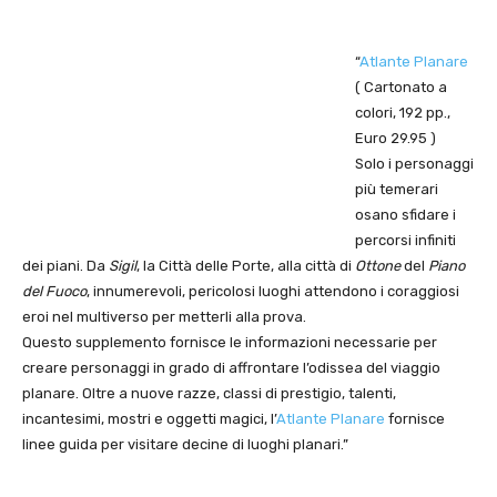
“
Atlante Planare
( Cartonato a
colori, 192 pp.,
Euro 29.95 )
Solo i personaggi
più temerari
osano sfidare i
percorsi infiniti
dei piani. Da
Sigil
, la Città delle Porte, alla città di
Ottone
del
Piano
del Fuoco
, innumerevoli, pericolosi luoghi attendono i coraggiosi
eroi nel multiverso per metterli alla prova.
Questo supplemento fornisce le informazioni necessarie per
creare personaggi in grado di affrontare l’odissea del viaggio
planare. Oltre a nuove razze, classi di prestigio, talenti,
incantesimi, mostri e oggetti magici, l’
Atlante Planare
fornisce
linee guida per visitare decine di luoghi planari.”