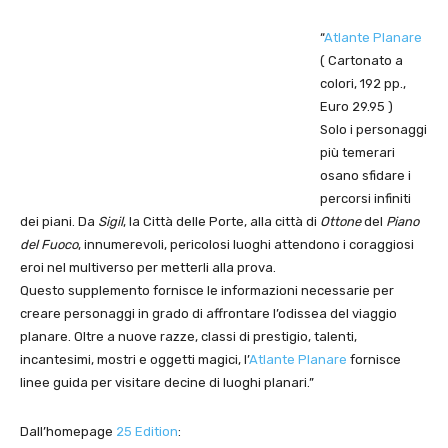
“
Atlante Planare
( Cartonato a
colori, 192 pp.,
Euro 29.95 )
Solo i personaggi
più temerari
osano sfidare i
percorsi infiniti
dei piani. Da
Sigil
, la Città delle Porte, alla città di
Ottone
del
Piano
del Fuoco
, innumerevoli, pericolosi luoghi attendono i coraggiosi
eroi nel multiverso per metterli alla prova.
Questo supplemento fornisce le informazioni necessarie per
creare personaggi in grado di affrontare l’odissea del viaggio
planare. Oltre a nuove razze, classi di prestigio, talenti,
incantesimi, mostri e oggetti magici, l’
Atlante Planare
fornisce
linee guida per visitare decine di luoghi planari.”
Dall’homepage
25 Edition
: