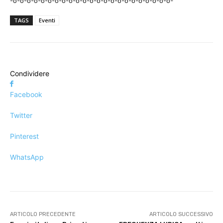
-o-o-o-o-o-o-o-o-o-o-o-o-o-o-o-o-o-o-o-o-o-o-o-
TAGS
Eventi
Condividere
Facebook
Twitter
Pinterest
WhatsApp
ARTICOLO PRECEDENTE
ARTICOLO SUCCESSIVO