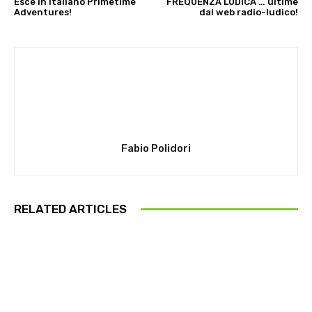
Esce in italiano Primetime
FREQUENZA LUDICA … ultime
Adventures!
dal web radio-ludico!
Fabio Polidori
RELATED ARTICLES