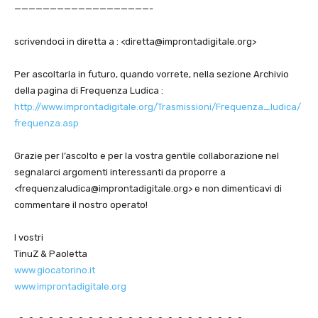
———————————————————-
scrivendoci in diretta a : <
diretta@improntadigitale.org
>
Per ascoltarla in futuro, quando vorrete, nella sezione Archivio
della pagina di Frequenza Ludica :
http://www.improntadigitale.org/Trasmissioni/Frequenza_ludica/
frequenza.asp
Grazie per l’ascolto e per la vostra gentile collaborazione nel
segnalarci argomenti interessanti da proporre a
<
frequenzaludica@improntadigitale.org
> e non dimenticavi di
commentare il nostro operato!
I vostri
TinuZ & Paoletta
www.giocatorino.it
www.improntadigitale.org