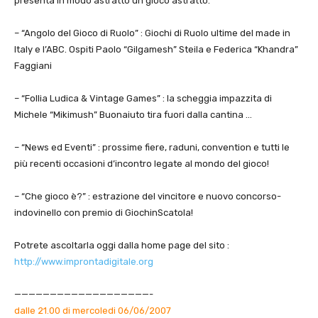
presenta in modo astratto un gioco astratto.
– “
Angolo del Gioco di Ruolo
” : Giochi di Ruolo ultime del made in
Italy e l’ABC. Ospiti
Paolo “Gilgamesh” Steila e Federica “Khandra”
Faggiani
– “
Follia Ludica & Vintage Games
” : la scheggia impazzita di
Michele “Mikimush” Buonaiuto
tira fuori dalla cantina …
– “
News ed Eventi
” : prossime fiere, raduni, convention e tutti le
più recenti occasioni d’incontro legate al mondo del gioco!
– “
Che gioco è?
” : estrazione del vincitore e nuovo concorso-
indovinello con premio di
Giochi
n
Scatola
!
Potrete ascoltarla oggi dalla home page del sito :
http://www.improntadigitale.org
———————————————————-
dalle 21.00 di mercoledi 06/06/2007