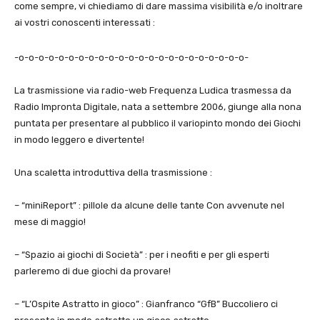
come sempre, vi chiediamo di dare massima visibilità e/o inoltrare
ai vostri conoscenti interessati :
-o-o-o-o-o-o-o-o-o-o-o-o-o-o-o-o-o-o-o-o-o-o-o-
La trasmissione via radio-web
Frequenza Ludica
trasmessa da
Radio Impronta Digitale, nata a settembre 2006, giunge alla nona
puntata per presentare al pubblico il variopinto mondo dei Giochi
in modo leggero e divertente!
Una scaletta introduttiva della trasmissione :
– “
miniReport
” : pillole da alcune delle tante Con avvenute nel
mese di maggio!
– “
Spazio ai giochi di Società
” : per i neofiti e per gli esperti
parleremo di due giochi da provare!
– “
L’Ospite Astratto in gioco
” :
Gianfranco “GfB” Buccoliero
ci