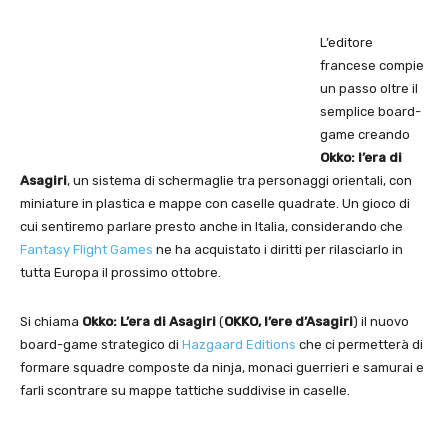
L’editore
francese compie
un passo oltre il
semplice board-
game creando
Okko: l’era di
Asagiri
, un sistema di schermaglie tra personaggi orientali, con
miniature in plastica e mappe con caselle quadrate. Un gioco di
cui sentiremo parlare presto anche in Italia, considerando che
Fantasy Flight Games
ne ha acquistato i diritti per rilasciarlo in
tutta Europa il prossimo ottobre.
Si chiama
Okko: L’era di Asagiri
(
OKKO, l’ere d’Asagiri
) il nuovo
board-game strategico di
Hazgaard Editions
che ci permetterà di
formare squadre composte da ninja, monaci guerrieri e samurai e
farli scontrare su mappe tattiche suddivise in caselle.