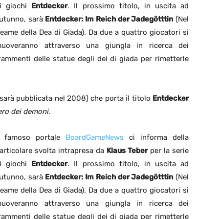
i giochi
Entdecker
. Il prossimo titolo, in uscita ad
utunno, sarà
Entdecker: Im Reich der Jadegötttin
(Nel
eame della Dea di Giada). Da due a quattro giocatori si
uoveranno attraverso una giungla in ricerca dei
rammenti delle statue degli dei di giada per rimetterle
 sarà pubblicata nel 2008) che porta il titolo
Entdecker
ro dei demoni
.
l famoso portale
BoardGameNews
ci informa della
articolare svolta intrapresa da
Klaus Teber
per la serie
i giochi
Entdecker
. Il prossimo titolo, in uscita ad
utunno, sarà
Entdecker: Im Reich der Jadegötttin
(Nel
eame della Dea di Giada). Da due a quattro giocatori si
uoveranno attraverso una giungla in ricerca dei
rammenti delle statue degli dei di giada per rimetterle