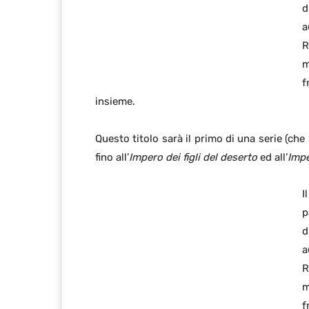
d
a
R
m
f
insieme.
Questo titolo sarà il primo di una serie (che
fino all’
Impero dei figli del deserto
ed all’
Impe
I
p
d
a
R
m
f