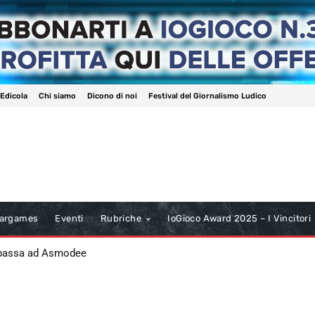
 Edicola
Chi siamo
Dicono di noi
Festival del Giornalismo Ludico
argames
Eventi
Rubriche
IoGioco Award 2025 – I Vincitori
 passa ad Asmodee