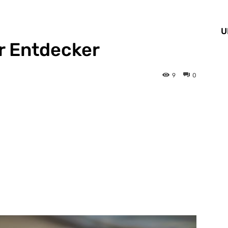
U
per Entdecker
9
0