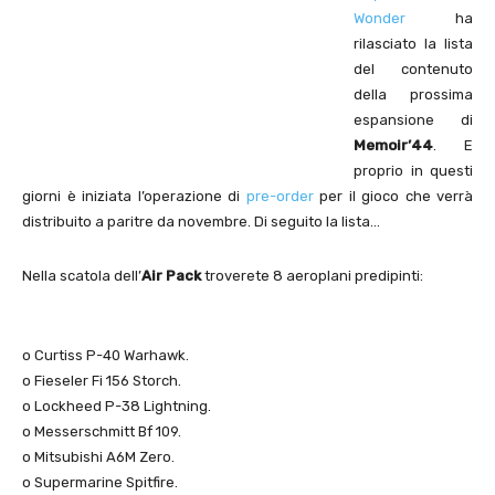
Wonder
ha
rilasciato la lista
del contenuto
della prossima
espansione di
Memoir’44
. E
proprio in questi
giorni è iniziata l’operazione di
pre-order
per il gioco che verrà
distribuito a paritre da novembre. Di seguito la lista…
Nella scatola dell’
Air Pack
troverete 8 aeroplani predipinti:
o Curtiss P-40 Warhawk.
o Fieseler Fi 156 Storch.
o Lockheed P-38 Lightning.
o Messerschmitt Bf 109.
o Mitsubishi A6M Zero.
o Supermarine Spitfire.