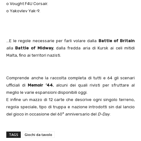
o Vought F4U Corsair.
o Yakovlev Yak-9.
…E le regole necessarie per farli volare dalla
Battle of Britain
alla
Battle of Midway
, dalla fredda aria di Kursk ai celi mitidi
Malta, fino ai territori nazisti.
Comprende anche la raccolta completa di tutti e 64 gli scenari
ufficiali di
Memoir ‘44
, alcuni dei quali rivisti per sfruttare al
meglio le varie espansioni disponibili oggi.
E infine un mazzo di 12 carte che descrive ogni singolo terreno,
regola speciale, tipo di truppa e nazione introdotti sin dal lancio
del gioco in occasione del 60° anniversario del
D-Day
.
TAGS
Giochi da tavolo