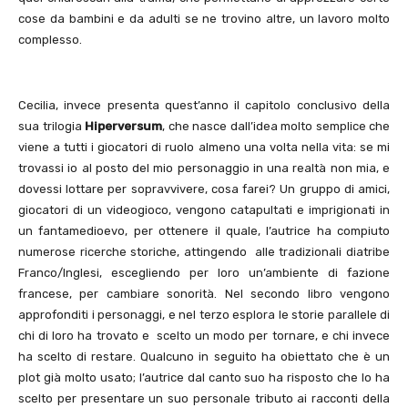
cose da bambini e da adulti se ne trovino altre, un lavoro molto
complesso.
Cecilia, invece presenta quest’anno il capitolo conclusivo della
sua trilogia
Hiperversum
, che nasce dall’idea molto semplice che
viene a tutti i giocatori di ruolo almeno una volta nella vita: se mi
trovassi io al posto del mio personaggio in una realtà non mia, e
dovessi lottare per sopravvivere, cosa farei? Un gruppo di amici,
giocatori di un videogioco, vengono catapultati e imprigionati in
un fantamedioevo, per ottenere il quale, l’autrice ha compiuto
numerose ricerche storiche, attingendo alle tradizionali diatribe
Franco/Inglesi, escegliendo per loro un’ambiente di fazione
francese, per cambiare sonorità. Nel secondo libro vengono
approfonditi i personaggi, e nel terzo esplora le storie parallele di
chi di loro ha trovato e scelto un modo per tornare, e chi invece
ha scelto di restare. Qualcuno in seguito ha obiettato che è un
plot già molto usato; l’autrice dal canto suo ha risposto che lo ha
scelto per presentare un suo personale tributo ai racconti della