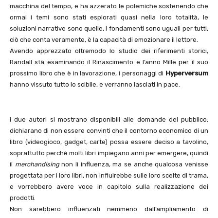
macchina del tempo, e ha azzerato le polemiche sostenendo che
ormai i temi sono stati esplorati quasi nella loro totalità, le
soluzioni narrative sono quelle, i fondamenti sono uguali per tutti,
ciò che conta veramente, è la capacità di emozionare il lettore.
Avendo apprezzato oltremodo lo studio dei riferimenti storici,
Randall stà esaminando il Rinascimento e l’anno Mille per il suo
prossimo libro che è in lavorazione, i personaggi di
Hyperversum
hanno vissuto tutto lo scibile, e verranno lasciati in pace.
I due autori si mostrano disponibili alle domande del pubblico:
dichiarano di non essere convinti che il contorno economico di un
libro (videogioco, gadget, carte) possa essere deciso a tavolino,
soprattutto perchè molti libri impiegano anni per emergere, quindi
il
merchandising
non li influenza, ma se anche qualcosa venisse
progettata per i loro libri, non influirebbe sulle loro scelte di trama,
e vorrebbero avere voce in capitolo sulla realizzazione dei
prodotti.
Non sarebbero influenzati nemmeno dall’ampliamento di