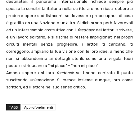
destinatari: il panorama internazionale richiede sempre più
spesso la sensibilità italiana nella scrittura e non riuscirebbero a
produrre opere soddisfacenti se dovessero preoccuparsi di cosa
è gradito da una Nazione o un’altra. Si dichiarano però favorevoli
ad un interscambio costruttivo con il
feedback
dei lettori: scrivere,
è un lavoro solitario, e si rischia di restare imprigionati nei propri
circuiti mentali senza progredire; i lettori ti caricano, ti
correggono, ampliano la tua visione con le loro idee, a meno che
non si abbandonino ai dettagli sterili, come una virgola fuori
posto, o si riducano a “mi piace” – “non mi piace”.
Amano sapere dal loro
feedback
se hanno centrato il punto
suscitando un’emozione. Si cresce insieme dunque, loro come
scrittori, ed il lettore nel suo senso critico.
TAGS
Approfondimenti