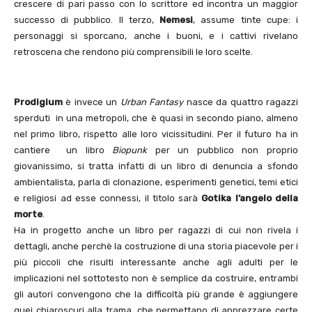
crescere di pari passo con lo scrittore ed incontra un maggior
successo di pubblico. Il terzo,
Nemesi
, assume tinte cupe: i
personaggi si sporcano, anche i buoni, e i cattivi rivelano
retroscena che rendono più comprensibili le loro scelte.
Prodigium
è invece un
Urban Fantasy
nasce da quattro ragazzi
sperduti in una metropoli, che è quasi in secondo piano, almeno
nel primo libro, rispetto alle loro vicissitudini. Per il futuro ha in
cantiere un libro
Biopunk
per un pubblico non proprio
giovanissimo, si tratta infatti di un libro di denuncia a sfondo
ambientalista, parla di clonazione, esperimenti genetici, temi etici
e religiosi ad esse connessi, il titolo sarà
Gotika l’angelo della
morte
.
Ha in progetto anche un libro per ragazzi di cui non rivela i
dettagli, anche perchè la costruzione di una storia piacevole per i
più piccoli che risulti interessante anche agli adulti per le
implicazioni nel sottotesto non è semplice da costruire, entrambi
gli autori convengono che la difficoltà più grande è aggiungere
quei chiaroscuri alla trama, che permettano di apprezzare certe