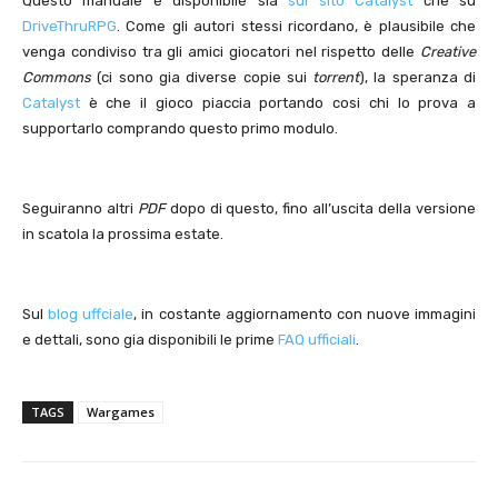
Questo manuale è disponibile sia
sul sito Catalyst
che su
DriveThruRPG
. Come gli autori stessi ricordano, è plausibile che
venga condiviso tra gli amici giocatori nel rispetto delle
Creative
Commons
(ci sono gia diverse copie sui
torrent
), la speranza di
Catalyst
è che il gioco piaccia portando cosi chi lo prova a
supportarlo comprando questo primo modulo.
Seguiranno altri
PDF
dopo di questo, fino all’uscita della versione
in scatola la prossima estate.
Sul
blog uffciale
, in costante aggiornamento con nuove immagini
e dettali, sono gia disponibili le prime
FAQ ufficiali
.
TAGS
Wargames