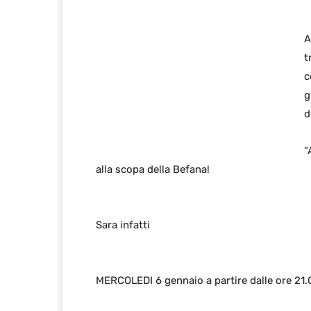
A
t
c
g
d
“
alla scopa della Befana!
Sara infatti
MERCOLEDI 6 gennaio a partire dalle ore 21