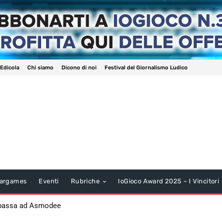
 Edicola
Chi siamo
Dicono di noi
Festival del Giornalismo Ludico
argames
Eventi
Rubriche
IoGioco Award 2025 – I Vincitori
 passa ad Asmodee