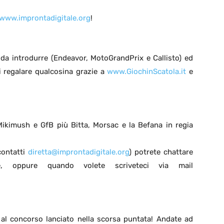
www.improntadigitale.org
!
da introdurre (Endeavor, MotoGrandPrix e Callisto) ed
i regalare qualcosina grazie a
www.GiochinScatola.it
e
Mikimush e GfB più Bitta, Morsac e la Befana in regia
contatti
diretta@improntadigitale.org
) potrete chattare
ne, oppure quando volete scriveteci via mail
 al concorso lanciato nella scorsa puntata! Andate ad