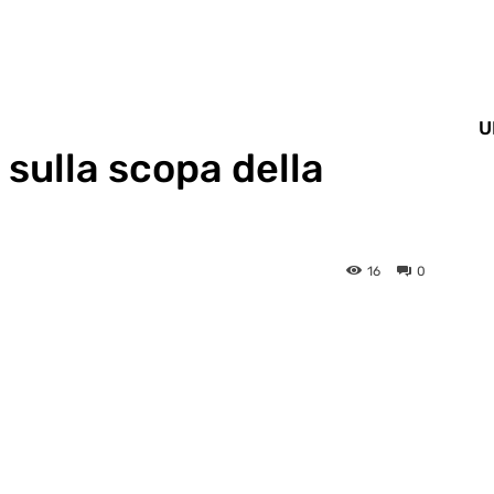
U
sulla scopa della
16
0