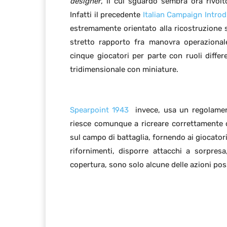
designer
, il cui sguardo sembra ora rivo
Infatti il precedente
Italian Campaign Intro
estremamente orientato alla ricostruzione s
stretto rapporto fra manovra operazionale
cinque giocatori per parte con ruoli differe
tridimensionale con miniature.
Spearpoint 1943
invece, usa un regolament
riesce comunque a ricreare correttamente co
sul campo di battaglia, fornendo ai giocatori
rifornimenti, disporre attacchi a sorpresa
copertura, sono solo alcune delle azioni poss