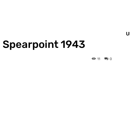
U
: Spearpoint 1943
11
0