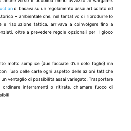
lto anche verso il pubblico meno avvezzo al wargame.
duction
si basava su un regolamento assai articolato ed
torico – ambientale che, nel tentativo di riprodurre lo
 e risoluzione tattica, arrivava a coinvolgere fino a
nziati, oltre a prevedere regole opzionali per il gioco
o molto semplice (due facciate d’un solo foglio) ma
n l’uso delle carte ogni aspetto delle azioni tattiche
 un ventaglio di possibilità assai variegato. Trasportare
, ordinare interramenti o ritirate, chiamare fuoco di
ibili.