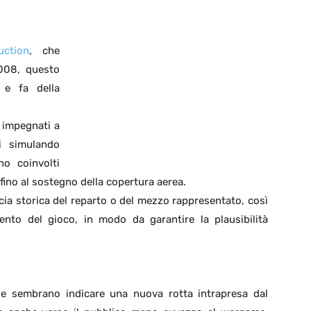
uction
, che
008, questo
 e fa della
, impegnati a
i simulando
no coinvolti
a fino al sostegno della copertura aerea.
cacia storica del reparto o del mezzo rappresentato, così
mento del gioco, in modo da garantire la plausibilità
erie sembrano indicare una nuova rotta intrapresa dal