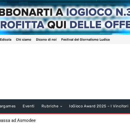
 Edicola
Chi siamo
Dicono di noi
Festival del Giornalismo Ludico
argames
Eventi
Rubriche
IoGioco Award 2025 – I Vincitori
 passa ad Asmodee