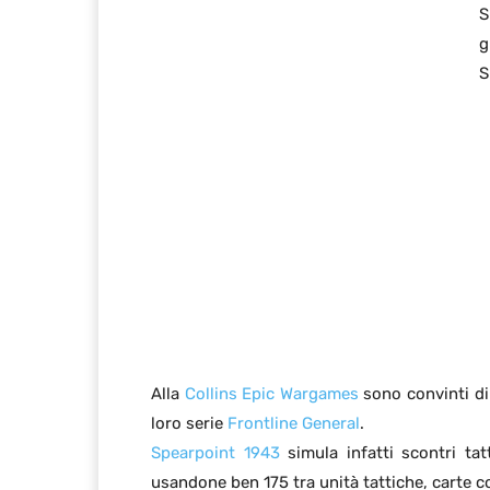
S
g
S
Alla
Collins Epic Wargames
sono convinti di 
loro serie
Frontline General
.
Spearpoint 1943
simula infatti scontri tat
usandone ben 175 tra unità tattiche, carte 